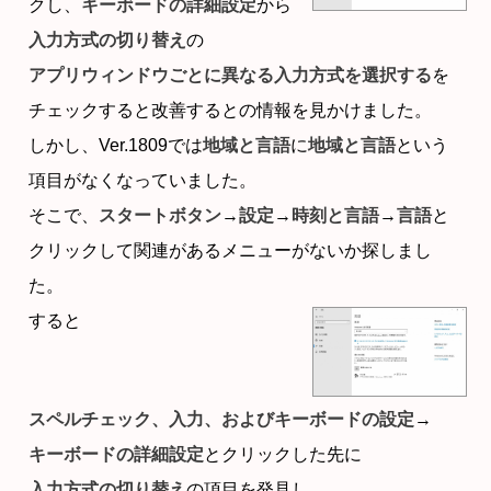
クし、
キーボードの詳細設定
から
入力方式の切り替え
の
アプリウィンドウごとに異なる入力方式を選択する
を
チェックすると改善するとの情報を見かけました。
しかし、Ver.1809では
地域と言語
に
地域と言語
という
項目がなくなっていました。
そこで、
スタートボタン
→
設定
→
時刻と言語
→
言語
と
クリックして関連があるメニューがないか探しまし
た。
すると
スペルチェック、入力、およびキーボードの設定
→
キーボードの詳細設定
とクリックした先に
入力方式の切り替え
の項目を発見し、