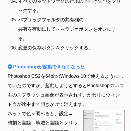
すべてのネットワーク
の行末の下向き矢印をクリ
ックする。
パブリックフォルダの共有
欄の
共有を有効にして～～
ラジオボタンをオンにす
る。
変更の保存
ボタンをクリックする。
Photoshopが起動できなくなった
Photoshop CS2を64bitのWindows 10で使えるようにし
ていたのですが、起動しようとするとPhotoshopのいつ
ものスプラッシュ画像が表示されず、かわりにウィン
ドウが途中まで開きかけて消えます。
ネットで色々調べると、
設定
→
時刻と言語
→
地域と言語
とクリッ